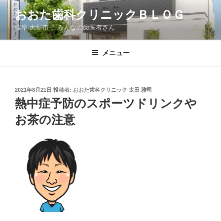
コ
おおた歯科クリニックＢＬＯＧ
ン
岐阜 大垣市！ みんなの歯医者さん
テ
ン
ツ
メニュー
へ
ス
キ
投
2021年8月21日
投稿者:
おおた歯科クリニック 太田 雅司
稿
ッ
熱中症予防のスポーツドリンクや
日:
プ
お茶の注意