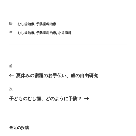
カ
むし歯治療
,
予防歯科治療
テ
タ
むし歯治療
,
予防歯科治療
,
小児歯科
ゴ
グ
リ
ー
投
過
前
稿
去
夏休みの宿題のお手伝い、歯の自由研究
ナ
の
ビ
投
次
次
稿
ゲ
の
子どものむし歯、どのように予防？
投
ー
稿
シ
ョ
最近の投稿
ン