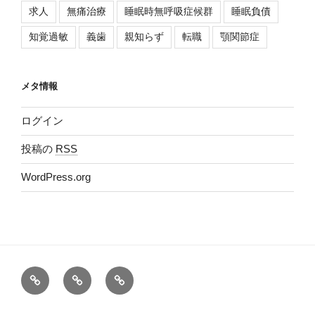
求人
無痛治療
睡眠時無呼吸症候群
睡眠負債
知覚過敏
義歯
親知らず
転職
顎関節症
メタ情報
ログイン
投稿の
RSS
WordPress.org
Ｂ
医
Google
ｌ
院
マ
ｏ
Ｗ
ッ