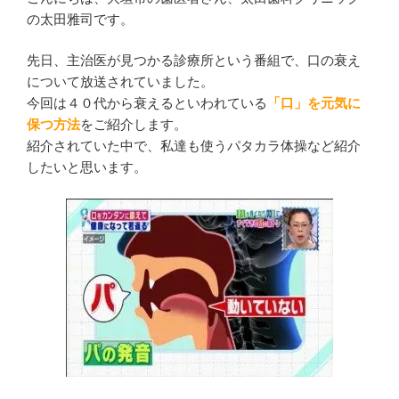
呼
の太田雅司です。
吸
症
先日、主治医が見つかる診療所という番組で、口の衰え
候
について放送されていました。
群”
今回は４０代から衰えるといわれている
「口」を元気に
の
保つ方法
をご紹介します。
紹介されていた中で、私達も使うパタカラ体操など紹介
したいと思います。