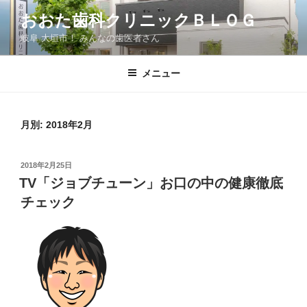
コ
おおた歯科クリニックＢＬＯＧ
ン
岐阜 大垣市！ みんなの歯医者さん
テ
ン
ツ
メニュー
へ
ス
キ
月別: 2018年2月
ッ
プ
投
2018年2月25日
稿
TV「ジョブチューン」お口の中の健康徹底
日:
チェック