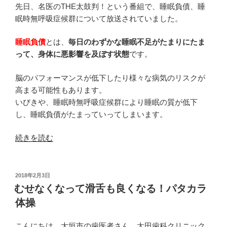
観
先日、名医のTHE太鼓判！という番組で、睡眠負債、睡
が
眠時無呼吸症候群について放送されていました。
完
睡眠負債
とは、
毎日のわずかな睡眠不足がたまりにたま
成
って、身体に悪影響を及ぼす状態
です。
し
て
脳のパフォーマンスが低下したり様々な病気のリスクが
き
高まる可能性もあります。
ま
いびきや、睡眠時無呼吸症候群により睡眠の質が低下
し
し、睡眠負債がたまっていってしまいます。
た！”
の
“睡
続きを読む
眠
負
債！
投
2018年2月3日
稿
睡
むせなくなって滑舌も良くなる！パタカラ
日:
眠
体操
時
無
こんにちは、大垣市の歯医者さん、太田歯科クリニック