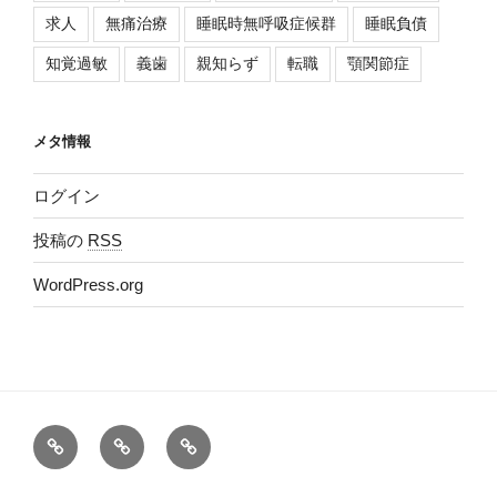
求人
無痛治療
睡眠時無呼吸症候群
睡眠負債
知覚過敏
義歯
親知らず
転職
顎関節症
メタ情報
ログイン
投稿の
RSS
WordPress.org
Ｂ
医
Google
ｌ
院
マ
ｏ
Ｗ
ッ