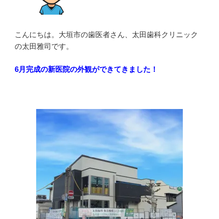
健
康
徹
こんにちは。大垣市の歯医者さん、太田歯科クリニック
底
の太田雅司です。
チ
ェ
6月完成の新医院の外観ができてきました！
ッ
ク”
の