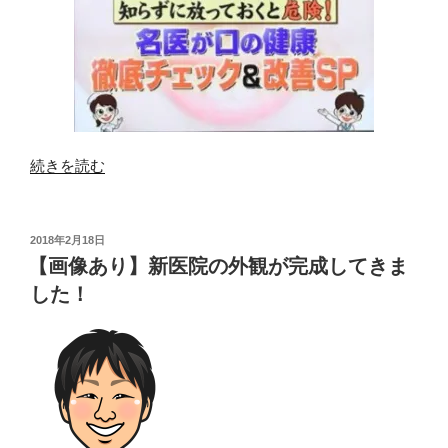
“TV「ジ
続きを読む
ョ
ブ
チ
投
2018年2月18日
稿
ュ
【画像あり】新医院の外観が完成してきま
日:
ー
した！
ン」
お
口
の
中
の