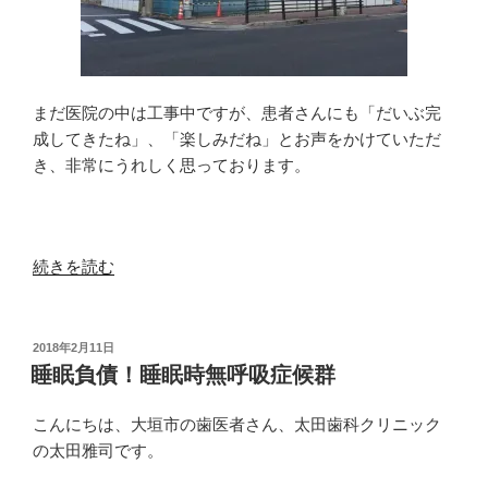
まだ医院の中は工事中ですが、患者さんにも「だいぶ完
成してきたね」、「楽しみだね」とお声をかけていただ
き、非常にうれしく思っております。
“【画
続きを読む
像
あ
り】
投
2018年2月11日
稿
新
睡眠負債！睡眠時無呼吸症候群
日:
医
院
こんにちは、大垣市の歯医者さん、太田歯科クリニック
の
の太田雅司です。
外