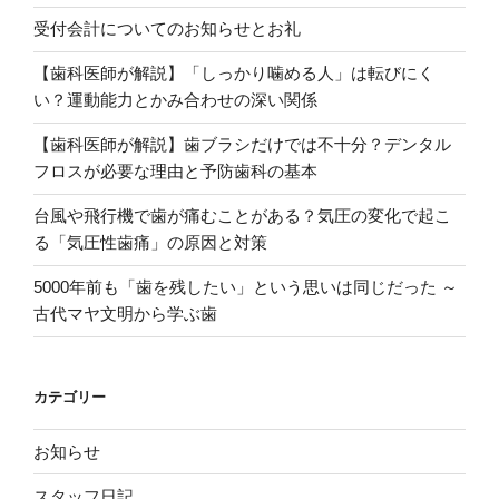
っ
受付会計についてのお知らせとお礼
て
滑
【歯科医師が解説】「しっかり噛める人」は転びにく
舌
い？運動能力とかみ合わせの深い関係
も
良
【歯科医師が解説】歯ブラシだけでは不十分？デンタル
く
フロスが必要な理由と予防歯科の基本
な
台風や飛行機で歯が痛むことがある？気圧の変化で起こ
る！
る「気圧性歯痛」の原因と対策
パ
タ
5000年前も「歯を残したい」という思いは同じだった ～
カ
古代マヤ文明から学ぶ歯
ラ
体
操”
カテゴリー
の
お知らせ
スタッフ日記