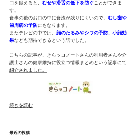
口を鍛えると、
むせや滑舌の低下を防ぐ
ことができま
す。
食事の後のお口の中に食渣が残りにくいので、
むし歯や
歯周病の予防
にもなります。
またテレビの中では、
顔のたるみやシワの予防、小顔効
果
なども期待できるという話でした。
こちらの記事が、きらッコノートさんの利用者さんや介
護士さんの健康維持に役立つ情報まとめという記事にて
紹介されました。
“む
続きを読む
せ
な
く
最近の投稿
な