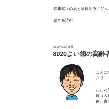
骨粗鬆症の薬と歯科治療にどん
“骨
続きを読む
粗
鬆
症
の
投
2019年10月20日
薬
稿
8020よい歯の高齢
日:
で
歯
科
こんに
治
クリニ
療
制
おおた
限？”
歯（入
の
療、審