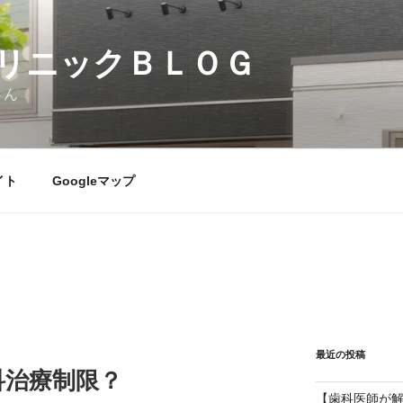
リニックＢＬＯＧ
さん
イト
Googleマップ
最近の投稿
科治療制限？
【歯科医師が