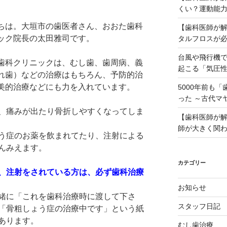
くい？運動能
ちは。大垣市の歯医者さん、おおた歯科
【歯科医師が
ック院長の太田雅司です。
タルフロスが
台風や飛行機
歯科クリニックは、むし歯、歯周病、義
起こる「気圧
れ歯）などの治療はもちろん、予防的治
美的治療などにも力を入れています。
5000年前も
った ～古代マ
、痛みが出たり骨折しやすくなってしま
【歯科医師が
師が大きく関
う症のお薬を飲まれてたり、注射による
んみえます。
カテゴリー
、注射をされている方は、必ず歯科治療
お知らせ
緒に「これを歯科治療時に渡して下さ
スタッフ日記
「骨粗しょう症の治療中です」という紙
あります。
むし歯治療