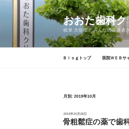
コ
ン
テ
おおた歯科ク
ン
岐阜 大垣市！ みんなの歯医者
ツ
へ
ス
キ
Ｂｌｏｇトップ
医院ＷＥＢサ
ッ
プ
月別: 2019年10月
投
2019年10月28日
稿
骨粗鬆症の薬で歯
日: