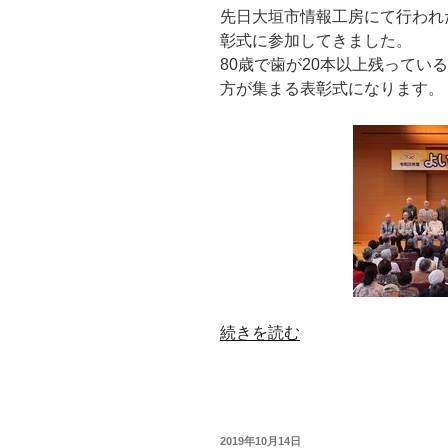
先日大垣市情報工房にて行われた
彰式に参加してきました。
80歳で歯が20本以上残ってい
方が集まる表彰式になります。
“8020
続きを読む
よ
い
歯
の
投
2019年10月14日