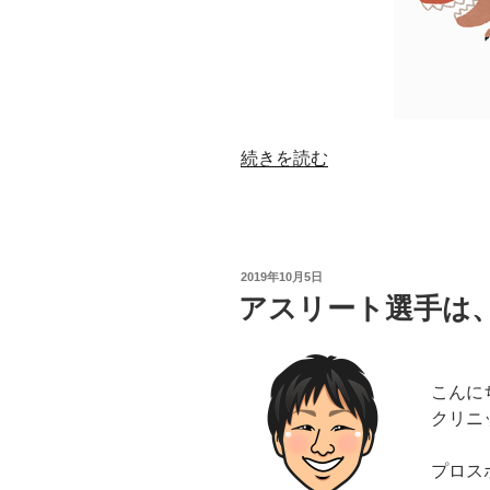
“恐
続きを読む
竜
の
歯、
最
投
2019年10月5日
初
稿
アスリート選手は
日:
に
見
つ
こんに
か
クリニ
っ
た
プロス
恐