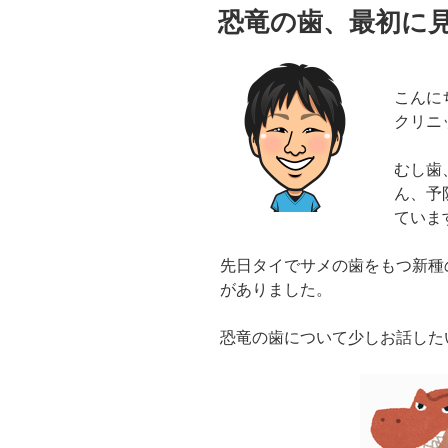
高
稿
恐竜の歯、最初に
日:
齢
者
表
こんに
彰
クリニ
式、
2019
むし歯
年”
ん、予
の
ていま
先日タイでサメの歯をもつ新種
がありました。
恐竜の歯について少しお話した