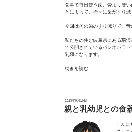
り
食事で毎日使う歯、骨より硬い
除
とによって、徐々に歯がすり減
く？”
の
今回はその歯のすり減りで、昔
私たちの住む岐阜県にある瑞浪
て公開されているパレオパラドキ
乳類になります。
“化
続きを読む
石
「パ
レ
オ
投
2023年9月10日
パ
稿
親と乳幼児との食
日:
ラ
ド
こんに
キ
クリニ
シ