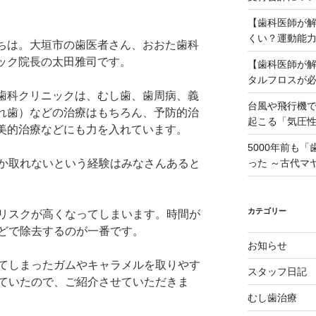
【歯科医師が
くい？運動能
ちは。大垣市の歯医者さん、おおた歯科
ック院長の太田雅司です。
【歯科医師が
タルフロスが
歯科クリニックは、むし歯、歯周病、義
台風や飛行機
れ歯）などの治療はもちろん、予防的治
起こる「気圧
美的治療などにも力を入れています。
5000年前も
った ～古代マ
か取れないという経験はみなさんあると
カテゴリー
リスクが高くなってしまいます。時間が
どで除去するのが一番です。
お知らせ
てしまったガムやキャラメルを取りやす
スタッフ日記
ていたので、ご紹介させていただきま
むし歯治療