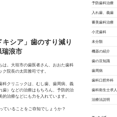
予防歯科治療
入れ歯、義歯
審美歯科治療
小児歯科
ドキシア」歯のすり減り
未分類
県瑞浪市
機器の紹介
歯の豆知識
ちは。大垣市の歯医者さん、おおた歯科
歯周病
ック院長の太田雅司です。
歯科口腔外科
歯科クリニックは、むし歯、歯周病、義
歯科衛生士求
れ歯）などの治療はもちろん、予防的治
美的治療などにも力を入れています。
治療法説明
っていることをご存知でしょうか？