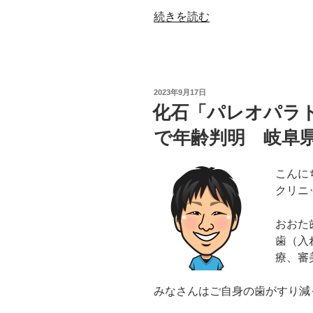
“歯
続きを読む
に
く
っ
つ
投
2023年9月17日
い
稿
化石「パレオパラ
日:
た
で年齢判明 岐阜
ガ
ム
＆
こんに
キ
クリニ
ャ
ラ
おおた
メ
歯（入
ル
療、審
ど
う
みなさんはご自身の歯がすり減
取