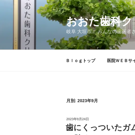
コ
ン
テ
おおた歯科ク
ン
岐阜 大垣市！ みんなの歯医者
ツ
へ
ス
キ
Ｂｌｏｇトップ
医院ＷＥＢサ
ッ
プ
月別: 2023年9月
投
2023年9月24日
稿
歯にくっついたガ
日: