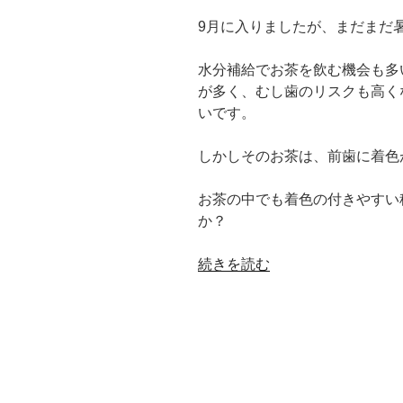
の
9月に入りましたが、まだまだ
水分補給でお茶を飲む機会も多
が多く、むし歯のリスクも高く
いです。
しかしそのお茶は、前歯に着色
お茶の中でも着色の付きやすい
か？
“着
続きを読む
色
の
付
き
や
す