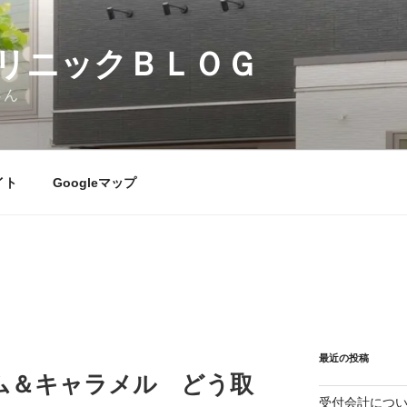
リニックＢＬＯＧ
さん
イト
Googleマップ
最近の投稿
ム＆キャラメル どう取
受付会計につ