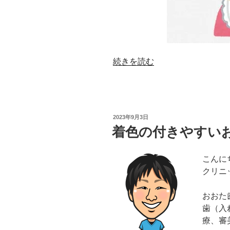
の
“親
続きを読む
と
乳
幼
児
投
2023年9月3日
と
稿
着色の付きやすい
日:
の
食
こんに
器
クリニ
共
有
おおた
は
歯（入
〇？
療、審
×？”