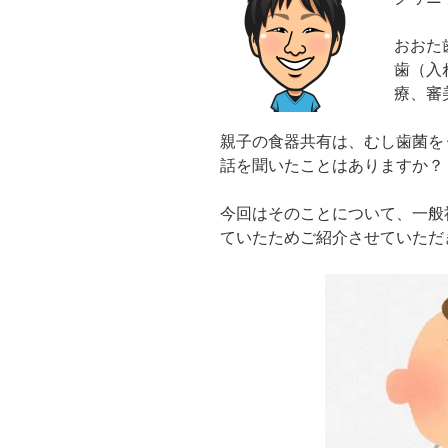
ア」
おおた
歯
歯（入
の
療、審
す
り
親子の食器共有は、むし歯菌を
減
話を聞いたことはありますか？
り
で
今回はそのことについて、一般
年
ていたためご紹介させていただ
齢
判
明
岐
阜
県
瑞
浪
市”