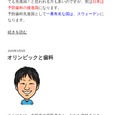
ても先進国！と思われる方も多いのですが、実は
日本は
予防歯科の後進国
になります。
予防歯科先進国として
一番有名な国は、スウェーデン
に
なります。
“予
続きを読む
防
歯
科
投
2020年3月8日
稿
先
オリンピックと歯科
日:
進
国
と
日
本
の
違
い”
の