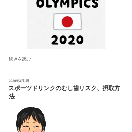
“オ
続きを読む
リ
ン
ピ
投
2020年3月1日
稿
ッ
スポーツドリンクのむし歯リスク、摂取方
日:
ク
法
と
歯
科”
の