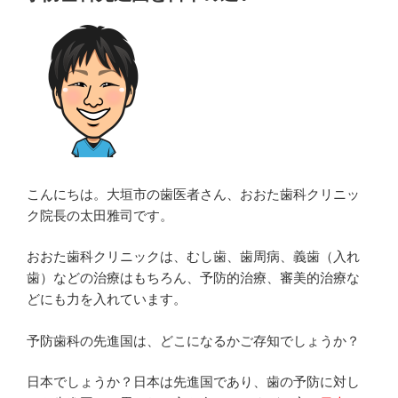
日:
の
仮
の
蓋、
仮
の
歯
が
は
こんにちは。大垣市の歯医者さん、おおた歯科クリニッ
ず
ク院長の太田雅司です。
れ
た！？”
おおた歯科クリニックは、むし歯、歯周病、義歯（入れ
の
歯）などの治療はもちろん、予防的治療、審美的治療な
どにも力を入れています。
予防歯科の先進国は、どこになるかご存知でしょうか？
日本でしょうか？日本は先進国であり、歯の予防に対し