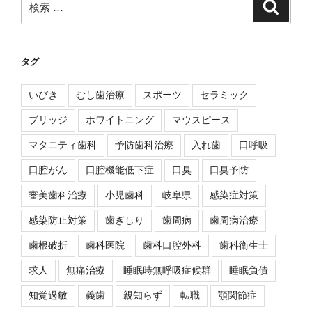
検
索
索:
タグ
いびき
むし歯治療
スポーツ
セラミック
ブリッジ
ホワイトニング
マウスピース
マタニティ歯科
予防歯科治療
入れ歯
口呼吸
口腔がん
口腔機能低下症
口臭
口臭予防
審美歯科治療
小児歯科
岐阜県
感染症対策
感染防止対策
歯ぎしり
歯周病
歯周病治療
歯根破折
歯科医院
歯科口腔外科
歯科衛生士
求人
無痛治療
睡眠時無呼吸症候群
睡眠負債
知覚過敏
義歯
親知らず
転職
顎関節症