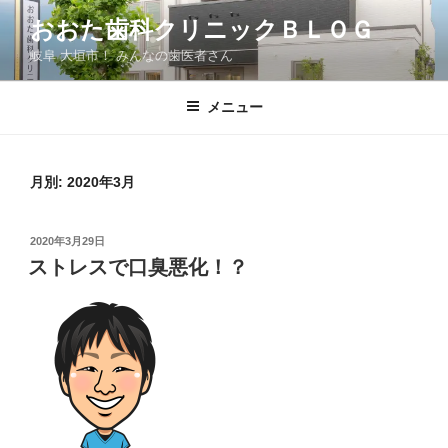
コ
おおた歯科クリニックＢＬＯＧ
ン
岐阜 大垣市！ みんなの歯医者さん
テ
ン
ツ
メニュー
へ
ス
キ
月別: 2020年3月
ッ
プ
投
2020年3月29日
稿
ストレスで口臭悪化！？
日: