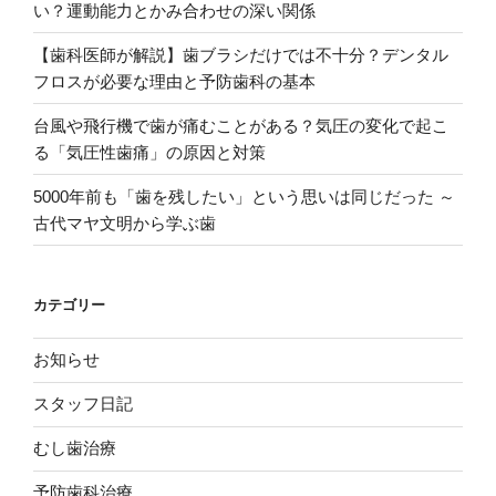
い？運動能力とかみ合わせの深い関係
む
し
【歯科医師が解説】歯ブラシだけでは不十分？デンタル
歯
フロスが必要な理由と予防歯科の基本
リ
台風や飛行機で歯が痛むことがある？気圧の変化で起こ
ス
る「気圧性歯痛」の原因と対策
ク、
摂
5000年前も「歯を残したい」という思いは同じだった ～
取
古代マヤ文明から学ぶ歯
方
法”
の
カテゴリー
お知らせ
スタッフ日記
むし歯治療
予防歯科治療