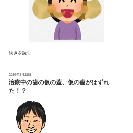
“ス
続きを読む
ト
レ
ス
投
2020年3月22日
稿
で
治療中の歯の仮の蓋、仮の歯がはずれ
日:
口
た！？
臭
悪
化！？”
の