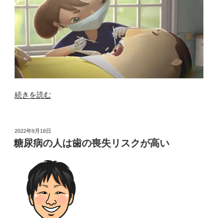
“歯
続きを読む
を
主
役
投
2022年9月18日
稿
に
糖尿病の人は歯の喪失リスクが高い
日:
し
た
ア
ニ
メ
ス