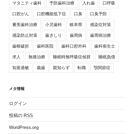
マタニティ歯科
予防歯科治療
入れ歯
口呼吸
口腔がん
口腔機能低下症
口臭
口臭予防
審美歯科治療
小児歯科
岐阜県
感染症対策
感染防止対策
歯ぎしり
歯周病
歯周病治療
歯根破折
歯科医院
歯科口腔外科
歯科衛生士
求人
無痛治療
睡眠時無呼吸症候群
睡眠負債
知覚過敏
義歯
親知らず
転職
顎関節症
メタ情報
ログイン
投稿の
RSS
WordPress.org