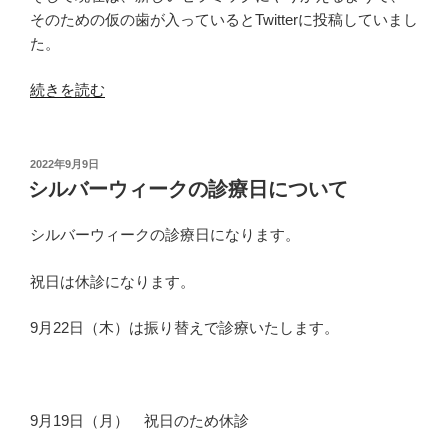
そのための仮の歯が入っているとTwitterに投稿していまし
た。
“藤
続きを読む
田
ニ
コ
投
2022年9月9日
稿
ル
シルバーウィークの診療日について
日:
さ
ん
シルバーウィークの診療日になります。
が
セ
祝日は休診になります。
ラ
9月22日（木）は振り替えで診療いたします。
ミ
ッ
ク
治
9月19日（月） 祝日のため休診
療