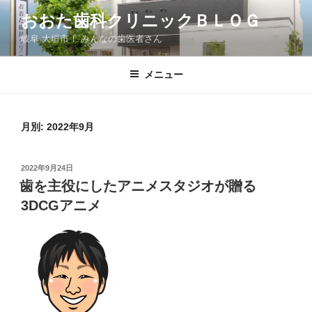
コ
おおた歯科クリニックＢＬＯＧ
ン
岐阜 大垣市！ みんなの歯医者さん
テ
ン
ツ
メニュー
へ
ス
キ
月別: 2022年9月
ッ
プ
投
2022年9月24日
稿
歯を主役にしたアニメスタジオが贈る
日:
3DCGアニメ