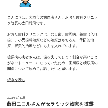
タ
ジ
オ
こんにちは。大垣市の歯医者さん、おおた歯科クリニッ
が
ク院長の太田雅司です。
贈
る
おおた歯科クリニックは、むし歯、歯周病、義歯（入れ
3DCG
歯）、小児歯科治療などの治療はもちろん、予防的治
ア
療、審美的治療などにも力を入れています。
ニ
メ”
糖尿病の患者さんは、歯を失ってしまう割合が高いこと
の
がネットニュースになっていたため、歯周病と糖尿病の
関係について改めてお話したいと思います。
“糖
続きを読む
尿
病
の
投
2022年9月11日
稿
人
藤田ニコルさんがセラミック治療を披露
日: