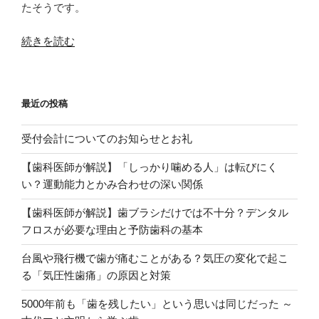
たそうです。
“パ
続きを読む
ン
ダ
の
最近の投稿
歯
全
受付会計についてのお知らせとお礼
部
生
【歯科医師が解説】「しっかり噛める人」は転びにく
え
い？運動能力とかみ合わせの深い関係
そ
ろ
【歯科医師が解説】歯ブラシだけでは不十分？デンタル
う
フロスが必要な理由と予防歯科の基本
と
台風や飛行機で歯が痛むことがある？気圧の変化で起こ
一
る「気圧性歯痛」の原因と対策
体
何
5000年前も「歯を残したい」という思いは同じだった ～
本？”