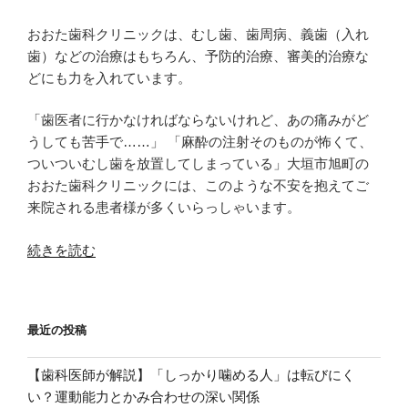
ク
おおた歯科クリニックは、むし歯、歯周病、義歯（入れ
を
歯）などの治療はもちろん、予防的治療、審美的治療な
急
どにも力を入れています。
増
さ
「歯医者に行かなければならないけれど、あの痛みがど
せ
うしても苦手で……」 「麻酔の注射そのものが怖くて、
る
ついついむし歯を放置してしまっている」大垣市旭町の
理
おおた歯科クリニックには、このような不安を抱えてご
由
来院される患者様が多くいらっしゃいます。
と
対
“大
続きを読む
策”
垣
の
市
で
最近の投稿
痛
み
【歯科医師が解説】「しっかり噛める人」は転びにく
の
い？運動能力とかみ合わせの深い関係
少