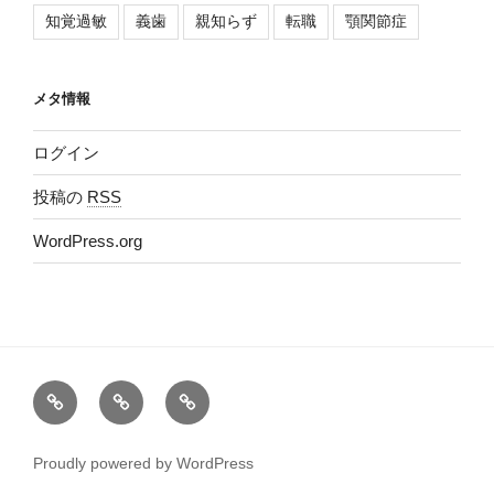
知覚過敏
義歯
親知らず
転職
顎関節症
メタ情報
ログイン
投稿の
RSS
WordPress.org
Ｂ
医
Google
ｌ
院
マ
ｏ
Ｗ
ッ
Proudly powered by WordPress
ｇ
Ｅ
プ