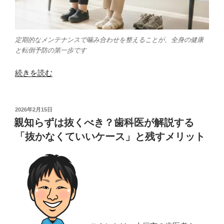
定期的なメンテナンスで噛み合わせを整えることが、全身の健康
と転倒予防の第一歩です
“歯
続きを読む
が
少
な
投
2026年2月15日
稿
い
親知らずは抜くべき？歯科医が解説する
日:
と
「抜かなくていいケース」と残すメリット
骨
折
し
や
す
い？
歯