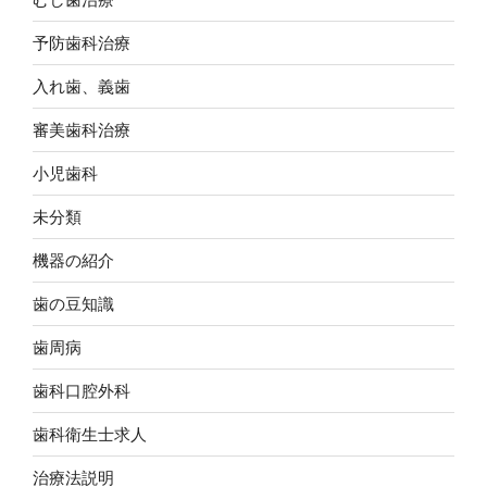
療
へ
予防歯科治療
の
取
入れ歯、義歯
り
審美歯科治療
組
み”
小児歯科
の
未分類
機器の紹介
歯の豆知識
歯周病
歯科口腔外科
歯科衛生士求人
治療法説明