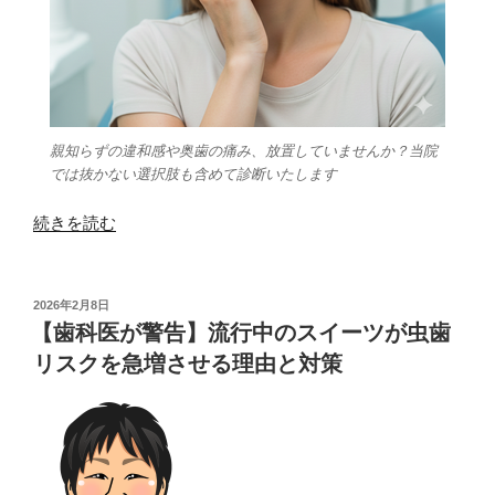
意
外
な
関
係”
の
親知らずの違和感や奥歯の痛み、放置していませんか？当院
では抜かない選択肢も含めて診断いたします
“親
続きを読む
知
ら
ず
投
2026年2月8日
稿
は
【歯科医が警告】流行中のスイーツが虫歯
日:
抜
リスクを急増させる理由と対策
く
べ
き？
歯
科