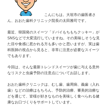
医
が
こんにちは。大垣市の歯医者さ
解
ん、おおた歯科クリニック院長の太田雅司です。
説
す
最近、韓国発のスイーツ「ドバイもちもちクッキー」が
る
SNSなどで大変流行していますね。その美味しそうな見
「抜
た目や食感に惹かれる方も多いかと思いますが、実は歯
か
科医師の視点から見ると、非常に注意が必要なスイーツ
な
でもあります。
く
て
今回は、そんな最新トレンドスイーツが歯に与える意外
い
なリスクと虫歯予防の注意点についてお話します。
い
ケ
おおた歯科クリニックは、むし歯、歯周病、義歯（入れ
ー
歯）などの治療はもちろん、予防的治療、審美的治療な
ス」
どを通じて、皆様が好きなものを美味しく食べられる健
と
康なお口づくりをサポートしています。
残