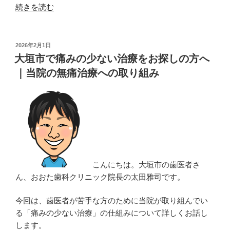
す
“【歯
続きを読む
メ
科
リ
医
ッ
が
投
2026年2月1日
ト”
稿
警
大垣市で痛みの少ない治療をお探しの方へ
の
日:
告】
｜当院の無痛治療への取り組み
流
行
中
の
ス
イ
ー
こんにちは。大垣市の歯医者さ
ツ
ん、おおた歯科クリニック院長の太田雅司です。
が
虫
今回は、歯医者が苦手な方のために当院が取り組んでい
歯
る「痛みの少ない治療」の仕組みについて詳しくお話し
リ
します。
ス