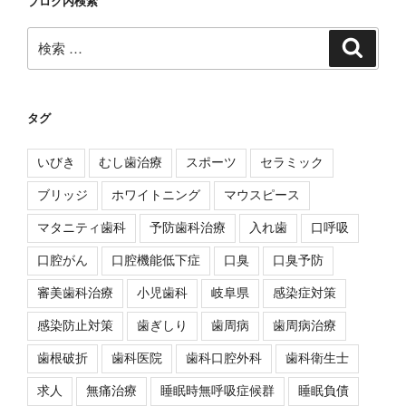
ブログ内検索
検
検
索
索:
タグ
いびき
むし歯治療
スポーツ
セラミック
ブリッジ
ホワイトニング
マウスピース
マタニティ歯科
予防歯科治療
入れ歯
口呼吸
口腔がん
口腔機能低下症
口臭
口臭予防
審美歯科治療
小児歯科
岐阜県
感染症対策
感染防止対策
歯ぎしり
歯周病
歯周病治療
歯根破折
歯科医院
歯科口腔外科
歯科衛生士
求人
無痛治療
睡眠時無呼吸症候群
睡眠負債