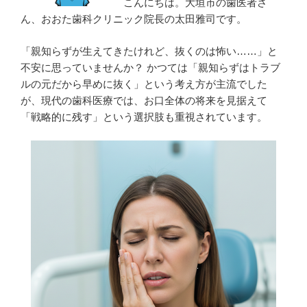
こんにちは。大垣市の歯医者さ
科
ん、おおた歯科クリニック院長の太田雅司です。
医
が
「親知らずが生えてきたけれど、抜くのは怖い……」と
教
不安に思っていませんか？ かつては「親知らずはトラブ
え
ルの元だから早めに抜く」という考え方が主流でした
る
が、現代の歯科医療では、お口全体の将来を見据えて
「噛
「戦略的に残す」という選択肢も重視されています。
み
合
わ
せ」
と
「寝
た
き
り
予
防」
の