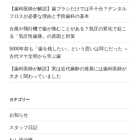
な
【歯科医師が解説】歯ブラシだけでは不十分？デンタル
い
フロスが必要な理由と予防歯科の基本
治
療
台風や飛行機で歯が痛むことがある？気圧の変化で起こ
を
る「気圧性歯痛」の原因と対策
お
5000年前も「歯を残したい」という思いは同じだった ～
探
古代マヤ文明から学ぶ歯
し
の
【歯科医師が解説】実は近代麻酔の発展には歯科医師が
方
大きく関わっていました
へ
｜
当
カテゴリー
院
の
お知らせ
無
痛
スタッフ日記
治
むし歯治療