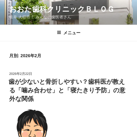
コ
おおた歯科クリニックＢＬＯＧ
ン
岐阜 大垣市！ みんなの歯医者さん
テ
ン
ツ
メニュー
へ
ス
キ
月別: 2026年2月
ッ
プ
投
2026年2月22日
稿
歯が少ないと骨折しやすい？歯科医が教え
日:
る「噛み合わせ」と「寝たきり予防」の意
外な関係