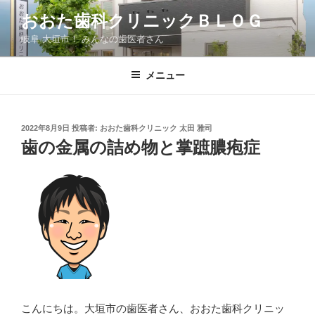
コ
おおた歯科クリニックＢＬＯＧ
ン
岐阜 大垣市！ みんなの歯医者さん
テ
ン
ツ
メニュー
へ
ス
キ
投
2022年8月9日
投稿者:
おおた歯科クリニック 太田 雅司
稿
ッ
歯の金属の詰め物と掌蹠膿疱症
日:
プ
こんにちは。大垣市の歯医者さん、おおた歯科クリニッ