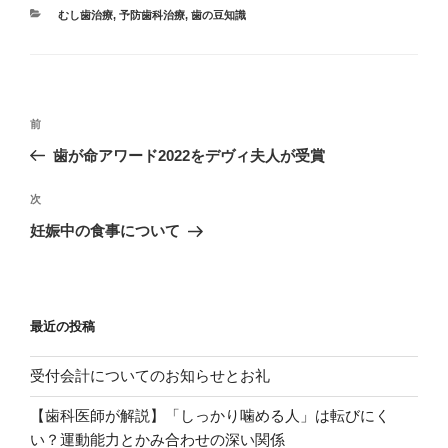
カ
むし歯治療
,
予防歯科治療
,
歯の豆知識
テ
ゴ
リ
ー
投
過
前
稿
去
歯が命アワード2022をデヴィ夫人が受賞
ナ
の
ビ
投
次
次
稿
ゲ
の
妊娠中の食事について
投
ー
稿
シ
ョ
最近の投稿
ン
受付会計についてのお知らせとお礼
【歯科医師が解説】「しっかり噛める人」は転びにく
い？運動能力とかみ合わせの深い関係