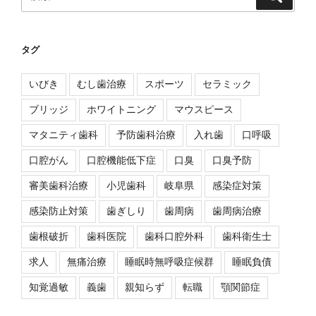
索
索:
タグ
いびき
むし歯治療
スポーツ
セラミック
ブリッジ
ホワイトニング
マウスピース
マタニティ歯科
予防歯科治療
入れ歯
口呼吸
口腔がん
口腔機能低下症
口臭
口臭予防
審美歯科治療
小児歯科
岐阜県
感染症対策
感染防止対策
歯ぎしり
歯周病
歯周病治療
歯根破折
歯科医院
歯科口腔外科
歯科衛生士
求人
無痛治療
睡眠時無呼吸症候群
睡眠負債
知覚過敏
義歯
親知らず
転職
顎関節症