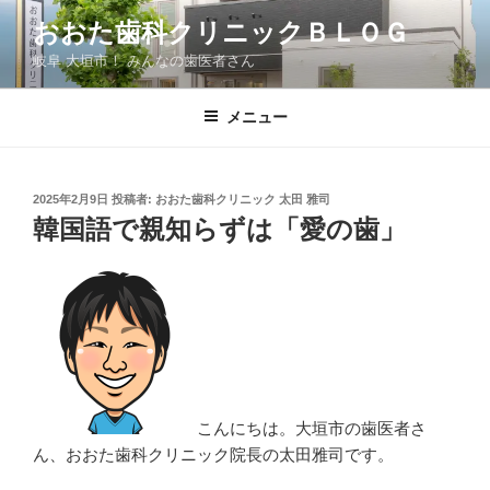
コ
おおた歯科クリニックＢＬＯＧ
ン
岐阜 大垣市！ みんなの歯医者さん
テ
ン
ツ
メニュー
へ
ス
キ
投
2025年2月9日
投稿者:
おおた歯科クリニック 太田 雅司
稿
ッ
韓国語で親知らずは「愛の歯」
日:
プ
こんにちは。大垣市の歯医者さ
ん、おおた歯科クリニック院長の太田雅司です。