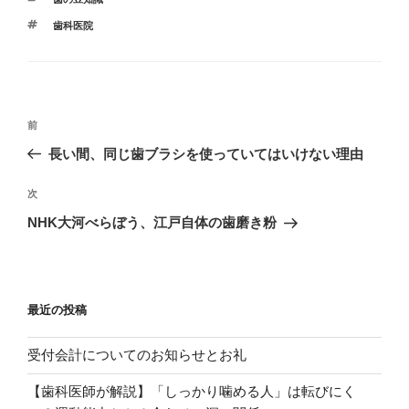
テ
タ
歯科医院
ゴ
グ
リ
ー
投
過
前
稿
去
長い間、同じ歯ブラシを使っていてはいけない理由
ナ
の
ビ
投
次
次
稿
ゲ
の
NHK大河べらぼう、江戸自体の歯磨き粉
投
ー
稿
シ
ョ
最近の投稿
ン
受付会計についてのお知らせとお礼
【歯科医師が解説】「しっかり噛める人」は転びにく