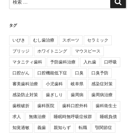
検
索
索:
タグ
いびき
むし歯治療
スポーツ
セラミック
ブリッジ
ホワイトニング
マウスピース
マタニティ歯科
予防歯科治療
入れ歯
口呼吸
口腔がん
口腔機能低下症
口臭
口臭予防
審美歯科治療
小児歯科
岐阜県
感染症対策
感染防止対策
歯ぎしり
歯周病
歯周病治療
歯根破折
歯科医院
歯科口腔外科
歯科衛生士
求人
無痛治療
睡眠時無呼吸症候群
睡眠負債
知覚過敏
義歯
親知らず
転職
顎関節症