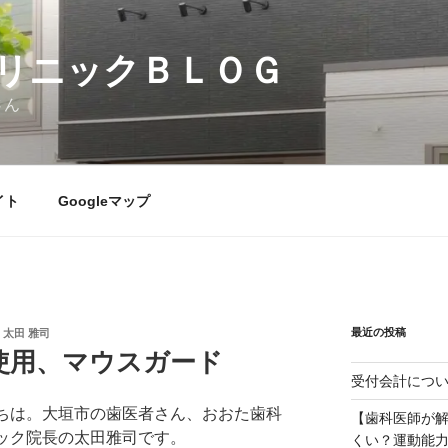
リニックＢＬＯＧ
さん
イト
Googleマップ
最近の投稿
太田 雅司
使用、マウスガード
受付会計につ
ちは。大垣市の歯医者さん、おおた歯科
【歯科医師が
ック院長の太田雅司です。
くい？運動能