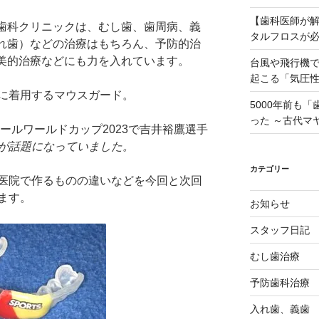
【歯科医師が
歯科クリニックは、むし歯、歯周病、義
タルフロスが
れ歯）などの治療はもちろん、予防的治
美的治療などにも力を入れています。
台風や飛行機
起こる「気圧
に着用するマウスガード。
5000年前も
った ～古代マ
ボールワールドカップ2023で吉井裕鷹選手
が話題になっていました。
カテゴリー
医院で作るものの違いなどを今回と次回
ます。
お知らせ
スタッフ日記
むし歯治療
予防歯科治療
入れ歯、義歯