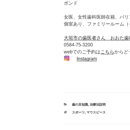
ボンド
女医、女性歯科医師在籍、バリ
個室あり、ファミリールーム（
大垣市の歯医者さん おおた歯
0584-75-3200
webでのご予約は
こちら
からど
Instagram
カ
歯の豆知識
,
治療法説明
テ
タ
スポーツ
,
マウスピース
ゴ
グ
リ
ー