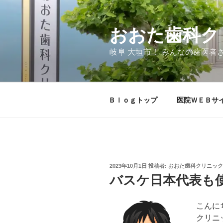
コ
ン
テ
おおた歯科ク
ン
岐阜 大垣市！ みんなの歯医者
ツ
へ
ス
キ
Ｂｌｏｇトップ
医院ＷＥＢサ
ッ
プ
投
2023年10月1日
投稿者:
おおた歯科クリニック 
稿
バスケ日本代表も
日:
こんに
クリニ