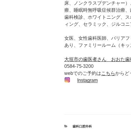
床、ノンクラスプデンチャー）
療、睡眠時無呼吸症候群治療、
歯科検診、ホワイトニング、ス
ィング、セラミック、ジルコニ
女医、女性歯科医師、バリアフ
あり、ファミリールーム（キッ
大垣市の歯医者さん おおた歯
0584-75-3200
webでのご予約は
こちら
からど
Instagram
カ
歯科口腔外科
テ