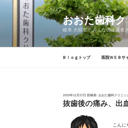
コ
ン
テ
おおた歯科ク
ン
岐阜 大垣市！ みんなの歯医者
ツ
へ
ス
キ
Ｂｌｏｇトップ
医院ＷＥＢサ
ッ
プ
投
2020年12月27日
投稿者:
おおた歯科クリニック
稿
抜歯後の痛み、出
日:
こんに