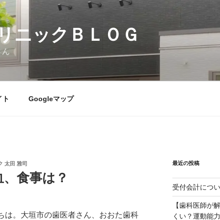
リニックＢＬＯＧ
さん
イト
Googleマップ
最近の投稿
 太田 雅司
血、食事は？
受付会計につ
【歯科医師が
ちは。大垣市の歯医者さん、おおた歯科
くい？運動能