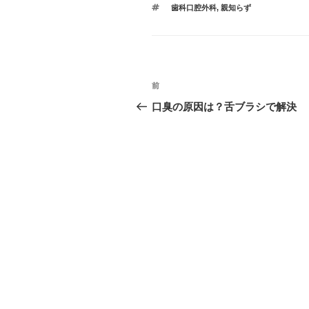
タ
歯科口腔外科
,
親知らず
ゴ
グ
リ
ー
投
過
前
稿
去
口臭の原因は？舌ブラシで解決
の
ナ
投
ビ
稿
ゲ
ー
シ
ョ
ン