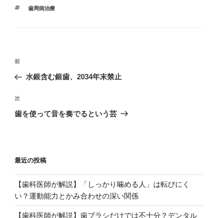
テ
タ
歯周病治療
ゴ
グ
リ
ー
投
過
前
稿
去
水銀含む銀歯、2034年末禁止
ナ
の
ビ
投
次
次
稿
ゲ
の
歯を使って音を奏でるという芸
投
ー
稿
シ
ョ
最近の投稿
ン
【歯科医師が解説】「しっかり噛める人」は転びにく
い？運動能力とかみ合わせの深い関係
【歯科医師が解説】歯ブラシだけでは不十分？デンタル