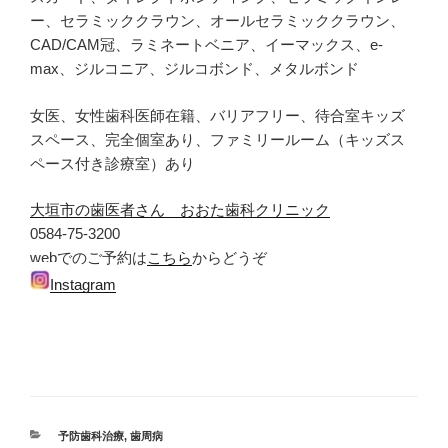
ー、セラミッククラウン、オールセラミッククラウン、
CAD/CAM冠、ラミネートベニア、イーマックス、e-
max、ジルコニア、ジルコボンド、メタルボンド
女医、女性歯科医師在籍、バリアフリー、待合室キッズ
スペース、完全個室あり、ファミリールーム（キッズス
ペース付き診療室）あり
大垣市の歯医者さん おおた歯科クリニック
0584-75-3200
webでのご予約は
こちら
からどうぞ
Instagram
カ
予防歯科治療
,
歯周病