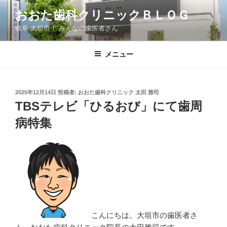
コ
おおた歯科クリニックＢＬＯＧ
ン
岐阜 大垣市！ みんなの歯医者さん
テ
ン
ツ
メニュー
へ
ス
キ
投
2025年12月14日
投稿者:
おおた歯科クリニック 太田 雅司
稿
ッ
TBSテレビ「ひるおび」にて歯周
日:
プ
病特集
こんにちは。大垣市の歯医者さ