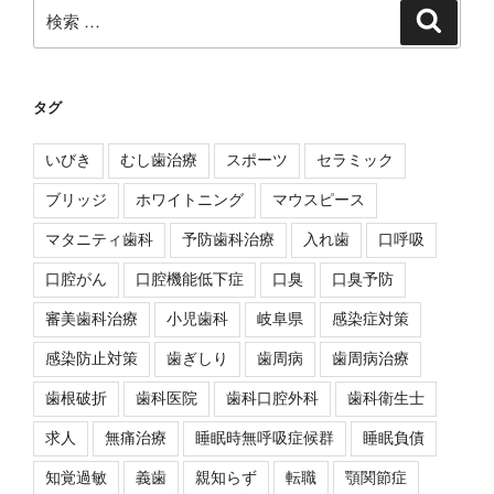
検
検
索
索:
タグ
いびき
むし歯治療
スポーツ
セラミック
ブリッジ
ホワイトニング
マウスピース
マタニティ歯科
予防歯科治療
入れ歯
口呼吸
口腔がん
口腔機能低下症
口臭
口臭予防
審美歯科治療
小児歯科
岐阜県
感染症対策
感染防止対策
歯ぎしり
歯周病
歯周病治療
歯根破折
歯科医院
歯科口腔外科
歯科衛生士
求人
無痛治療
睡眠時無呼吸症候群
睡眠負債
知覚過敏
義歯
親知らず
転職
顎関節症