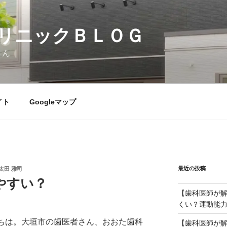
リニックＢＬＯＧ
さん
イト
Googleマップ
最近の投稿
太田 雅司
やすい？
【歯科医師が
くい？運動能
ちは。大垣市の歯医者さん、おおた歯科
【歯科医師が