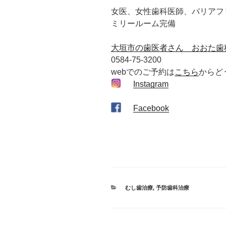
女医、女性歯科医師、バリアフ
ミリールーム完備
大垣市の歯医者さん おおた歯
0584-75-3200
webでのご予約は
こちら
からど
Instagram
Facebook
カ
むし歯治療
,
予防歯科治療
テ
ゴ
リ
ー