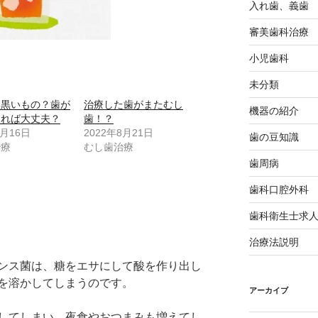
入れ歯、義歯
審美歯科治療
小児歯科
未分類
は黒いもの？歯が
治療した歯がまたむし
機器の紹介
ければ大丈夫？
歯！？
2月16日
2022年8月21日
歯の豆知識
治療
むし歯治療
歯周病
歯科口腔外科
歯科衛生士求
治療法説明
ンス菌は、糖をエサにして酸を作り出し
を溶かしてしまうのです。
アーカイブ
してしまい、夜食やおつまみも増えてし