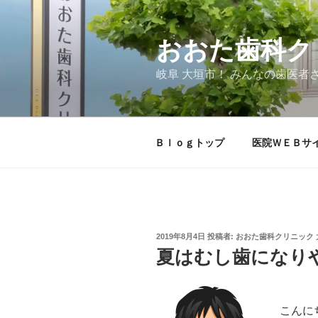
コ
ン
テ
おおた歯科ク
ン
岐阜 大垣市！ みんなの歯医者
ツ
へ
ス
キ
Ｂｌｏｇトップ
医院ＷＥＢサ
ッ
プ
投
2019年8月4日
投稿者:
おおた歯科クリニック 
稿
夏はむし歯になり
日:
こんに