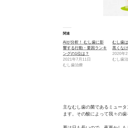
関連
AIが分析！ むし歯に影
むし歯
響する行動・要因ランキ
黒くな
ングの1位は？
2020年
2021年7月11日
むし歯
むし歯治療
主なむし歯の菌であるミュータ
ます。その酸によって我々の歯
夏は日も長いので、夜更かしも