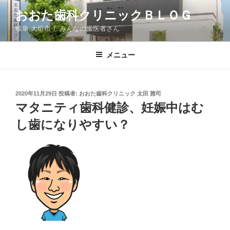
コ
おおた歯科クリニックＢＬＯＧ
ン
岐阜 大垣市！ みんなの歯医者さん
テ
ン
ツ
メニュー
へ
ス
キ
投
2020年11月29日
投稿者:
おおた歯科クリニック 太田 雅司
稿
ッ
マタニティ歯科健診、妊娠中はむ
日:
プ
し歯になりやすい？