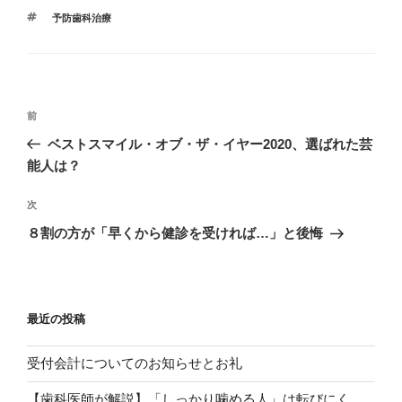
テ
タ
予防歯科治療
ゴ
グ
リ
ー
投
過
前
稿
去
ベストスマイル・オブ・ザ・イヤー2020、選ばれた芸
ナ
の
能人は？
ビ
投
稿
ゲ
次
次
の
ー
８割の方が「早くから健診を受ければ…」と後悔
投
シ
稿
ョ
ン
最近の投稿
受付会計についてのお知らせとお礼
【歯科医師が解説】「しっかり噛める人」は転びにく