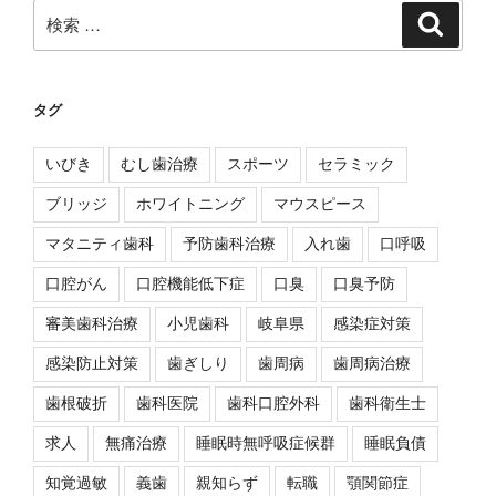
検
検
索
索:
タグ
いびき
むし歯治療
スポーツ
セラミック
ブリッジ
ホワイトニング
マウスピース
マタニティ歯科
予防歯科治療
入れ歯
口呼吸
口腔がん
口腔機能低下症
口臭
口臭予防
審美歯科治療
小児歯科
岐阜県
感染症対策
感染防止対策
歯ぎしり
歯周病
歯周病治療
歯根破折
歯科医院
歯科口腔外科
歯科衛生士
求人
無痛治療
睡眠時無呼吸症候群
睡眠負債
知覚過敏
義歯
親知らず
転職
顎関節症