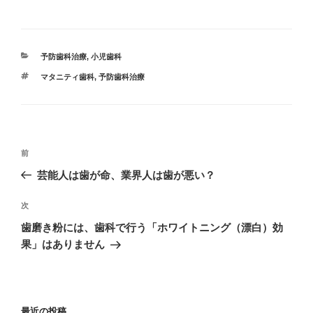
カ
予防歯科治療
,
小児歯科
テ
タ
マタニティ歯科
,
予防歯科治療
ゴ
グ
リ
ー
投
過
前
稿
去
芸能人は歯が命、業界人は歯が悪い？
ナ
の
ビ
投
次
次
稿
ゲ
の
歯磨き粉には、歯科で行う「ホワイトニング（漂白）効
投
ー
果」はありません
稿
シ
ョ
ン
最近の投稿