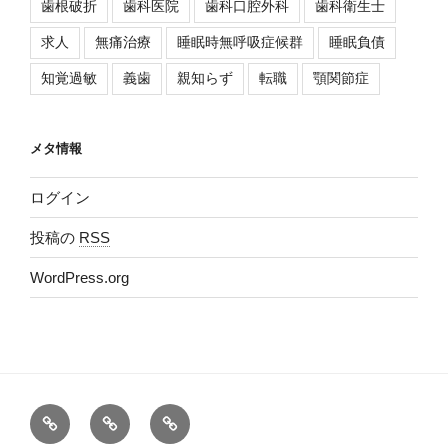
歯根破折
歯科医院
歯科口腔外科
歯科衛生士
求人
無痛治療
睡眠時無呼吸症候群
睡眠負債
知覚過敏
義歯
親知らず
転職
顎関節症
メタ情報
ログイン
投稿の
RSS
WordPress.org
Ｂ
医
Google
ｌ
院
マ