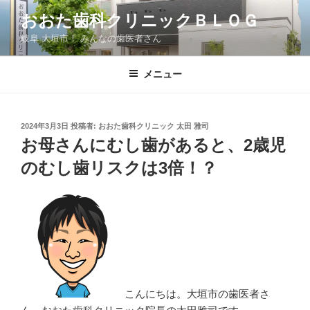
コ
おおた歯科クリニックＢＬＯＧ
ン
岐阜 大垣市！ みんなの歯医者さん
テ
ン
ツ
メニュー
へ
ス
キ
投
2024年3月3日
投稿者:
おおた歯科クリニック 太田 雅司
稿
ッ
お母さんにむし歯があると、2歳児
日:
プ
のむし歯リスクは3倍！？
こんにちは。大垣市の歯医者さ