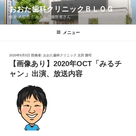
コ
おおた歯科クリニックＢＬＯＧ
ン
岐阜 大垣市！ みんなの歯医者さん
テ
ン
ツ
メニュー
へ
ス
キ
投
2020年9月5日
投稿者:
おおた歯科クリニック 太田 雅司
稿
ッ
【画像あり】2020年OCT「みるチ
日:
プ
ャン」出演、放送内容