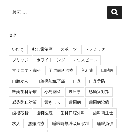
検
検
索
索:
タグ
いびき
むし歯治療
スポーツ
セラミック
ブリッジ
ホワイトニング
マウスピース
マタニティ歯科
予防歯科治療
入れ歯
口呼吸
口腔がん
口腔機能低下症
口臭
口臭予防
審美歯科治療
小児歯科
岐阜県
感染症対策
感染防止対策
歯ぎしり
歯周病
歯周病治療
歯根破折
歯科医院
歯科口腔外科
歯科衛生士
求人
無痛治療
睡眠時無呼吸症候群
睡眠負債