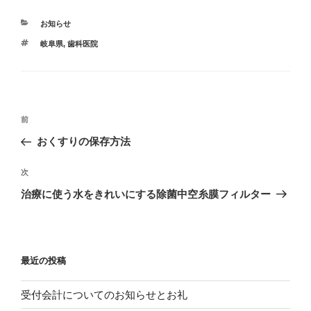
カ
お知らせ
テ
タ
岐阜県
,
歯科医院
ゴ
グ
リ
ー
投
過
前
稿
去
おくすりの保存方法
ナ
の
ビ
投
次
次
稿
ゲ
の
治療に使う水をきれいにする除菌中空糸膜フィルター
投
ー
稿
シ
ョ
最近の投稿
ン
受付会計についてのお知らせとお礼