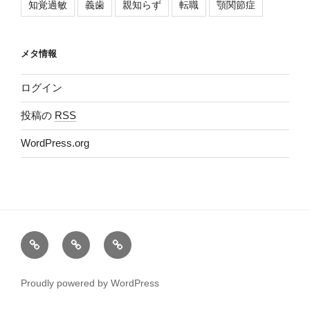
知覚過敏
義歯
親知らず
転職
顎関節症
メタ情報
ログイン
投稿の
RSS
WordPress.org
Ｂ
医
Google
ｌ
院
マ
ｏ
Ｗ
ッ
Proudly powered by WordPress
ｇ
Ｅ
プ